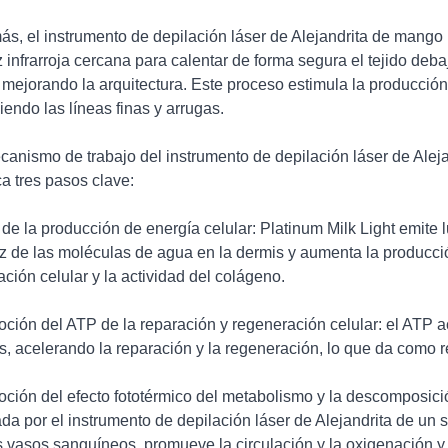
s, el instrumento de depilación láser de Alejandrita de mango
z infrarroja cercana para calentar de forma segura el tejido debaj
y mejorando la arquitectura. Este proceso estimula la producción
iendo las líneas finas y arrugas.
canismo de trabajo del instrumento de depilación láser de Alej
ca tres pasos clave:
o de la producción de energía celular: Platinum Milk Light emite 
ez de las moléculas de agua en la dermis y aumenta la producci
ación celular y la actividad del colágeno.
ción del ATP de la reparación y regeneración celular: el ATP a
os, acelerando la reparación y la regeneración, lo que da como r
ción del efecto fototérmico del metabolismo y la descomposición
zada por el instrumento de depilación láser de Alejandrita de u
s vasos sanguíneos, promueve la circulación y la oxigenación y,