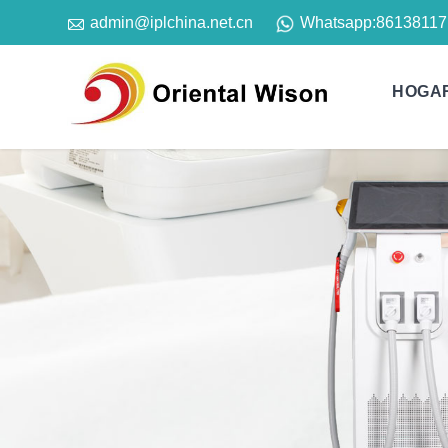

Whatsapp:
86138117
admin@iplchina.net.cn
HOGA