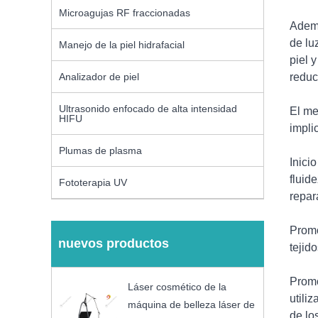
Microagujas RF fraccionadas
Ademá
de lu
Manejo de la piel hidrafacial
piel 
reduc
Analizador de piel
Ultrasonido enfocado de alta intensidad
El me
HIFU
impli
Plumas de plasma
Inici
fluid
Fototerapia UV
repar
Promo
nuevos productos
tejid
Promo
Láser cosmético de la
utili
máquina de belleza láser de
de lo