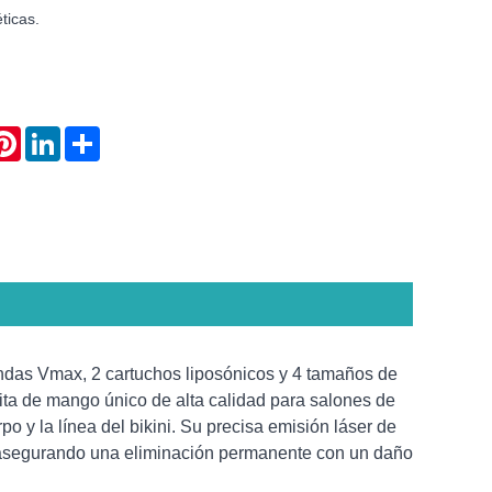
ticas.
atsApp
Pinterest
LinkedIn
Share
ndas Vmax, 2 cartuchos liposónicos y 4 tamaños de
rita de mango único de alta calidad para salones de
rpo y la línea del bikini. Su precisa emisión láser de
s, asegurando una eliminación permanente con un daño