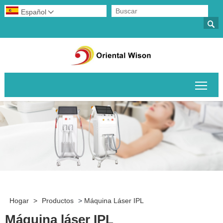
Español


Alte
Hogar
>
Productos
>
Máquina Láser IPL
Máquina láser IPL