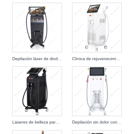
Depilación láser de diodo de cuatro longitudes de onda
Clínica de rejuvenecimiento de la piel con láser de diodo 1200W 1600W 808nm
Láseres de belleza para el cuidado de la piel con láser de diodo de 1600W 2000W 808nm
Depilación sin dolor con láser de diodo de doble mango