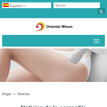
Español


Alte
Hogar
>
Noticias