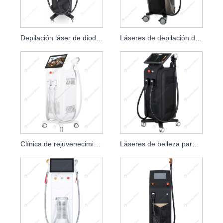
Depilación láser de diodo de cuatro longitudes de onda
Láseres de depilación de alta velocidad con láser de diodo de un solo mango
Clínica de rejuvenecimiento de la piel con láser de diodo 1200W 1600W 808nm
Láseres de belleza para el cuidado de la piel con láser de diodo de 1600W 2000W 808nm