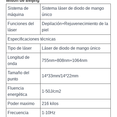
Wison de Beijing
Sistema de
Sistema láser de diodo de mango
máquina
único
Funciones del
Depilación+Rejuvenecimiento de la
láser
piel
Especificaciones técnicas
Tipo de láser
Láser de diodo de mango único
Longitud de
755nm+808nm+1064nm
onda
Tamaño del
14*33mm/14*22mm
punto
Fluencia
1-50J/cm2
energética
Poder maximo
216 kilos
Frecuencia
1-10Hz