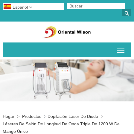
Español


Alte
Hogar
>
Productos
>
Depilación Láser De Diodo
>
Láseres De Salón De Longitud De Onda Triple De 1200 W De
Mango Único