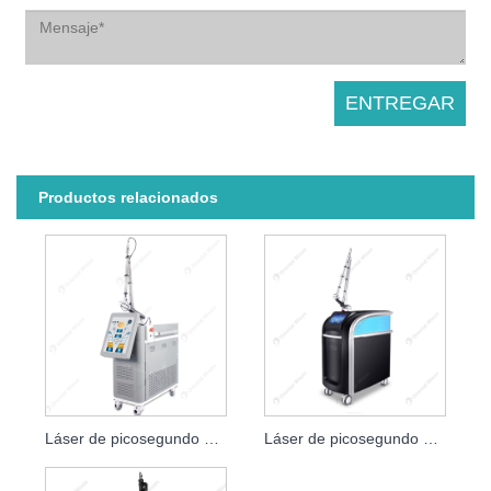
Productos relacionados
Láser de picosegundo para eliminación de tatuajes, láser Peeling de carbono
Láser de picosegundo para eliminación de pigmentos con brazo de resorte torsional