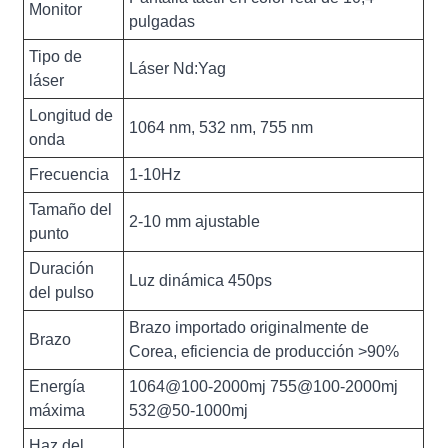
Monitor
pulgadas
Tipo de
Láser Nd:Yag
láser
Longitud de
1064 nm, 532 nm, 755 nm
onda
Frecuencia
1-10Hz
Tamaño del
2-10 mm ajustable
punto
Duración
Luz dinámica 450ps
del pulso
Brazo importado originalmente de
Brazo
Corea, eficiencia de producción >90%
Energía
1064@100-2000mj 755@100-2000mj
máxima
532@50-1000mj
Haz del