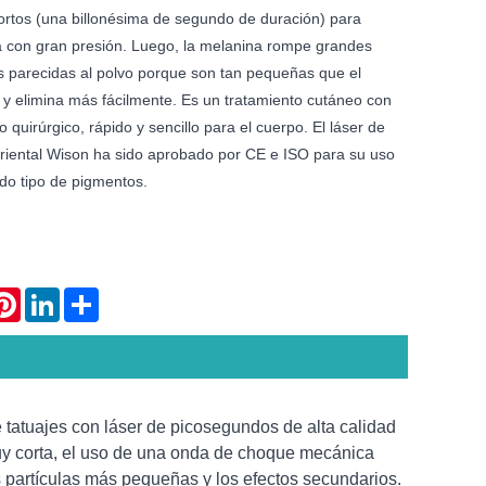
acortos (una billonésima de segundo de duración) para
a con gran presión. Luego, la melanina rompe grandes
as parecidas al polvo porque son tan pequeñas que el
 y elimina más fácilmente. Es un tratamiento cutáneo con
o quirúrgico, rápido y sencillo para el cuerpo. El láser de
iental Wison ha sido aprobado por CE e ISO para su uso
do tipo de pigmentos.
atsApp
Pinterest
LinkedIn
Share
 tatuajes con láser de picosegundos de alta calidad
uy corta, el uso de una onda de choque mecánica
as partículas más pequeñas y los efectos secundarios.