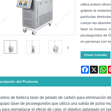
utiliza pulsos ultr
golpear la melanin
partículas diminut
cuerpo las absorbe
láser no invasivo, n
picosegundos de Or
en personas con to
Enviar Consulta
Facebook
X
Wh
scripción del Producto
sitivo de belleza láser de pelado de carbón para eliminación de
quipo láser de picosegundos que utiliza una salida de pulso m
a para reemplazar el efecto de calor, el objetivo aplastado en l