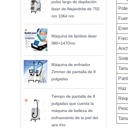
pulso largo de depilación
Pote
láser de Alejandrita de 755
nm 1064 nm
Fuen
Ener
Máquina de lipólisis láser
Frec
980+1470nm
Anch
Sist
Máquina de enfriador
Tama
Zimmer de pantalla de 8
Pant
pulgadas
Haz 
Tiempo de pantalla de 8
Requ
pulgadas que cuenta la
Peso
máquina de belleza de
enfriamiento de la piel del
Tama
aire frío