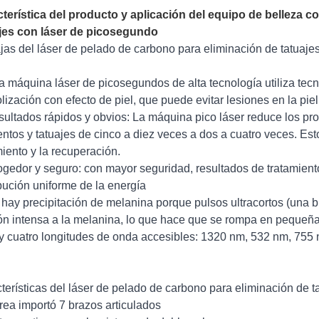
terística del producto y aplicación del equipo de belleza c
jes con láser de picosegundo
jas del láser de pelado de carbono para eliminación de tatuaje
a máquina láser de picosegundos de alta tecnología utiliza tec
lización con efecto de piel, que puede evitar lesiones en la piel
sultados rápidos y obvios: La máquina pico láser reduce los pr
ntos y tatuajes de cinco a diez veces a dos a cuatro veces. Est
miento y la recuperación.
ogedor y seguro: con mayor seguridad, resultados de tratamien
ibución uniforme de la energía
 hay precipitación de melanina porque pulsos ultracortos (una 
ón intensa a la melanina, lo que hace que se rompa en pequeñas
y cuatro longitudes de onda accesibles: 1320 nm, 532 nm, 755
terísticas del láser de pelado de carbono para eliminación de 
rea importó 7 brazos articulados