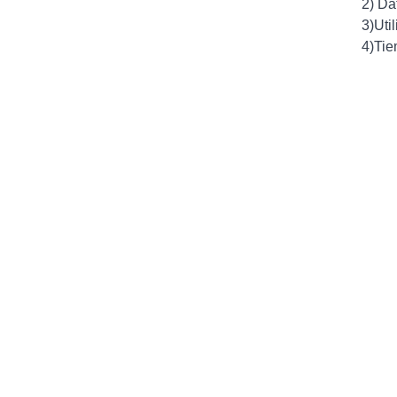
2) Da
3)Uti
4)Tie