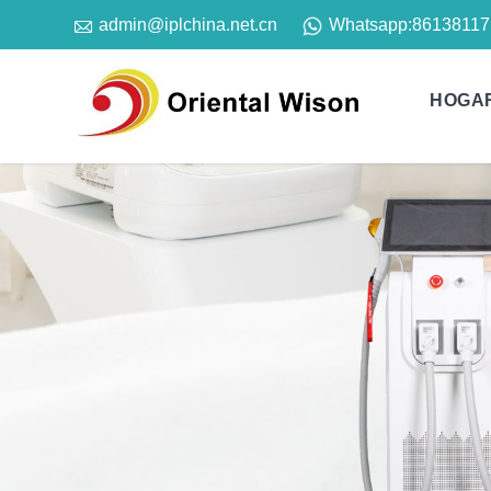

Whatsapp:
86138117
admin@iplchina.net.cn
HOGA