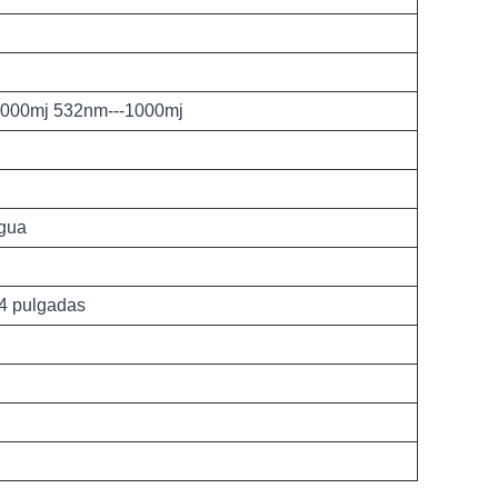
000mj 532nm---1000mj
agua
0,4 pulgadas