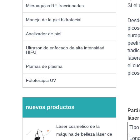
Si el
Microagujas RF fraccionadas
Manejo de la piel hidrafacial
Desde
picos
Analizador de piel
europ
peeli
Ultrasonido enfocado de alta intensidad
tradi
HIFU
láser
el cu
Plumas de plasma
picos
Fototerapia UV
nuevos productos
Parám
láse
Láser cosmético de la
Tipo
máquina de belleza láser de
Long