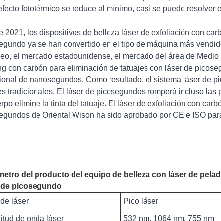
 efecto fototérmico se reduce al mínimo, casi se puede resolver
 2021, los dispositivos de belleza láser de exfoliación con car
egundo ya se han convertido en el tipo de máquina más vendid
eo, el mercado estadounidense, el mercado del área de Medio O
ng con carbón para eliminación de tatuajes con láser de picos
cional de nanosegundos. Como resultado, el sistema láser de p
es tradicionales. El láser de picosegundos romperá incluso las p
erpo elimine la tinta del tatuaje. El láser de exfoliación con car
egundos de Oriental Wison ha sido aprobado por CE e ISO para
etro del producto del equipo de belleza con láser de pela
r de picosegundo
 de láser
Pico láser
itud de onda láser
532 nm, 1064 nm, 755 nm