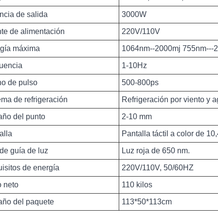
ncia de salida
3000W
te de alimentación
220V/110V
gía máxima
1064nm--2000mj 755nm---2
uencia
1-10Hz
o de pulso
500-800ps
ema de refrigeración
Refrigeración por viento y 
ño del punto
2-10 mm
alla
Pantalla táctil a color de 1
de guía de luz
Luz roja de 650 nm.
isitos de energía
220V/110V, 50/60HZ
 neto
110 kilos
ño del paquete
113*50*113cm