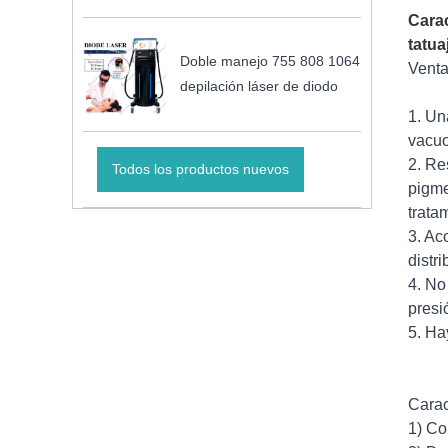
Carac
tatua
Doble manejo 755 808 1064
Venta
depilación láser de diodo
1. Un
vacuo
2. Re
Todos los productos nuevos
pigme
trata
3. Ac
distr
4. No
presi
5. Ha
Carac
1) Co