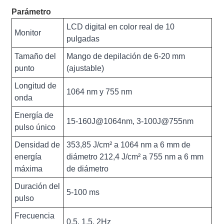
Parámetro
LCD digital en color real de 10
Monitor
pulgadas
Tamaño del
Mango de depilación de 6-20 mm
punto
(ajustable)
Longitud de
1064 nm y 755 nm
onda
Energía de
15-160J@1064nm, 3-100J@755nm
pulso único
Densidad de
353,85 J/cm² a 1064 nm a 6 mm de
energía
diámetro 212,4 J/cm² a 755 nm a 6 mm
máxima
de diámetro
Duración del
5-100 ms
pulso
Frecuencia
0,5, 1,5, 2Hz