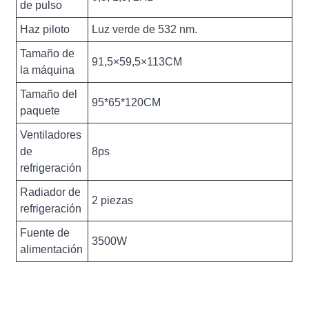
de pulso
Haz piloto
Luz verde de 532 nm.
Tamaño de
91,5×59,5×113CM
la máquina
Tamaño del
95*65*120CM
paquete
Ventiladores
de
8ps
refrigeración
Radiador de
2 piezas
refrigeración
Fuente de
3500W
alimentación