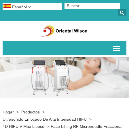
Español


Alte
Hogar
>
Productos
>
Ultrasonido Enfocado De Alta Intensidad HIFU
>
4D HIFU V Max Liposonix Face Lifting RF Microneedle Fraccional